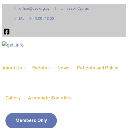
office@cau.org.cy
Limassol, Cyprus
Mon - Fri: 9:00 - 13:00
About Us
Events
News
Patients and Public
Gallery
Associate Societies
Members Only